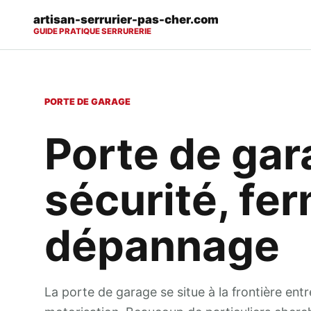
artisan-serrurier-pas-cher.com
GUIDE PRATIQUE SERRURERIE
PORTE DE GARAGE
Porte de gara
sécurité, fe
dépannage
La porte de garage se situe à la frontière entr