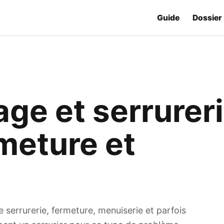
Guide
Dossier
ge et serrureri
rmeture et
e serrurerie, fermeture, menuiserie et parfois